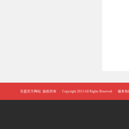
百盈官方网站 版权所有
Copyright 2013 All Rights Reserved
服务热线：